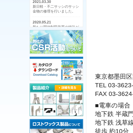
2021.03.30
新日軽・不二サッシのサッシ
金物の修理を行いました。
2020.05.21
新たに開放制限装置の特許が
登録されました。[登録番号
6666618号]
2013.09.28
開放制限付き面付け調整器の
特許を取得しました。[登録番
号：5355490号]
2012.01.18
東京都墨田区業
新製品：開放制限付き面付け
調整器情報をアップしまし
TEL 03-3623
た。
FAX 03-3624
2011.08.12
機械整備の写真をアップ致し
■電車の場合
ました！
地下鉄 半蔵門
2011.08.08
地下鉄 浅草線
ホームページをリニューアル
致しました！
徒歩 約10分