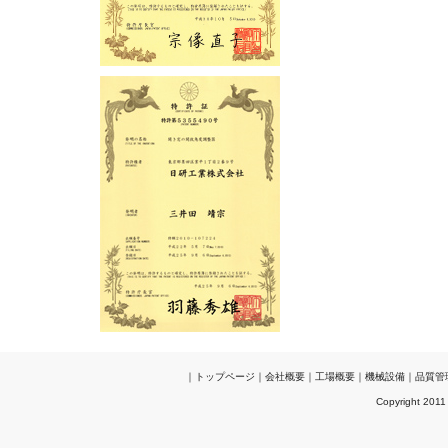
｜
トップページ
｜
会社概要
｜
工場概要
｜
機械設備
｜
品質管
Copyright 2011 