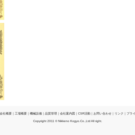
会社概要
｜
工場概要
｜
機械設備
｜
品質管理
｜
会社案内図
｜
CSR活動
｜
お問い合わせ
｜
リンク
｜
プラ
Copyright 2011 © Nikkeno Kogyo.Co.,Ltd All right.