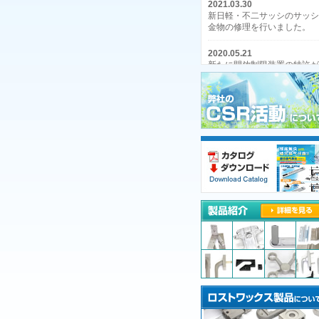
2021.03.30
新日軽・不二サッシのサッシ
金物の修理を行いました。
2020.05.21
新たに開放制限装置の特許が
登録されました。[登録番
6666618号]
2013.09.28
開放制限付き面付け調整器の
特許を取得しました。[登録
号：5355490号]
2012.01.18
新製品：開放制限付き面付け
調整器情報をアップしまし
た。
2011.08.12
機械整備の写真をアップ致し
ました！
2011.08.08
ホームページをリニューアル
致しました！