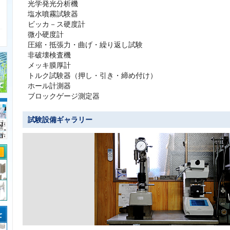
光学発光分析機
塩水噴霧試験器
ビッカ－ス硬度計
微小硬度計
圧縮・抵張力・曲げ・繰り返し試験
非破壊検査機
号
メッキ膜厚計
トルク試験器（押し・引き・締め付け）
ホール計測器
ブロックゲージ測定器
番
試験設備ギャラリー